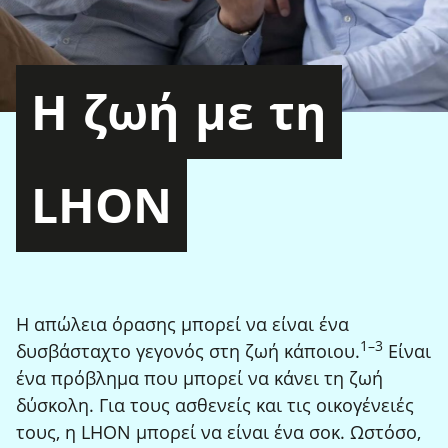
Η
ζωή
με
τη
LHON
Η απώλεια όρασης μπορεί να είναι ένα
1
–
3
Footnote
Footnot
δυσβάσταχτο γεγονός στη ζωή κάποιου.
Είναι
ένα πρόβλημα που μπορεί να κάνει τη ζωή
δύσκολη. Για τους ασθενείς και τις οικογένειές
τους, η LHON μπορεί να είναι ένα σοκ. Ωστόσο,