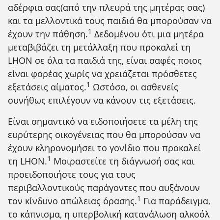
αδέρφια σας(από την πλευρά της μητέρας σας)
και τα μελλοντικά τους παιδιά θα μπορούσαν να
1
Footnote
έχουν την πάθηση.
Δεδομένου ότι μια μητέρα
μεταβιβάζει τη μετάλλαξη που προκαλεί τη
LHON σε όλα τα παιδιά της, είναι σαφές ποιος
είναι φορέας χωρίς να χρειάζεται πρόσθετες
1
Footnote
εξετάσεις αίματος.
Ωστόσο, οι ασθενείς
συνήθως επιλέγουν να κάνουν τις εξετάσεις.
Είναι σημαντικό να ειδοποιήσετε τα μέλη της
ευρύτερης οικογένειας που θα μπορούσαν να
έχουν κληρονομήσει το γονίδιο που προκαλεί
1
Footnote
τη LHON.
Μοιραστείτε τη διάγνωσή σας και
προειδοποιήστε τους για τους
περιβαλλοντικούς παράγοντες που αυξάνουν
1
Footnote
τον κίνδυνο απώλειας όρασης.
Για παράδειγμα,
το κάπνισμα, η υπερβολική κατανάλωση αλκοόλ